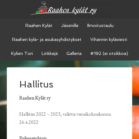
Raahen Kylät
Jäsenille
Ilmoitustaulu
Raahen kylä- ja asukasyhdistykset
Vihannin kyläviesti
Kylien Tori
Linkkejä
Galleria
#192 (ei otsikkoa)
Hallitus
Raahen Kylät ry
Hallitus 2022 – 2023, valittu vuosikokouksessa
26.4.2022
Puheenjohtaja