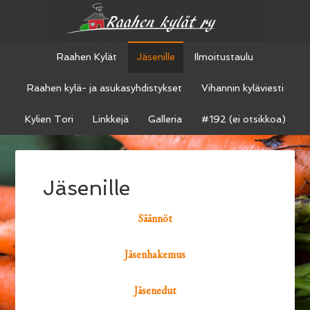
Raahen Kylät
Jäsenille
Ilmoitustaulu
Raahen kylä- ja asukasyhdistykset
Vihannin kyläviesti
Kylien Tori
Linkkejä
Galleria
#192 (ei otsikkoa)
Jäsenille
Säännöt
Jäsenhakemus
Jäsenedut