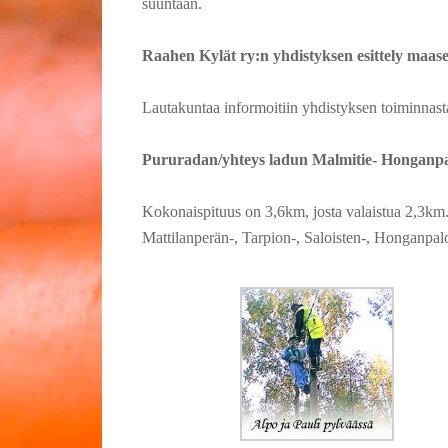
suuntaan.
Raahen Kylät ry:n yhdistyksen esittely maas
Lautakuntaa informoitiin yhdistyksen toiminnasta 
Pururadan/yhteys ladun Malmitie- Honganpalo- 
Kokonaispituus on 3,6km, josta valaistua 2,3km. 
Mattilanperän-, Tarpion-, Saloisten-, Honganpalo