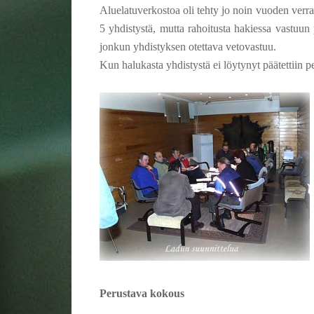
Aluelatuverkostoa oli tehty jo noin vuoden verr
5 yhdistystä, mutta rahoitusta hakiessa vastuun p
jonkun yhdistyksen otettava vetovastuu.
Kun halukasta yhdistystä ei löytynyt päätettiin pe
Perustava kokous