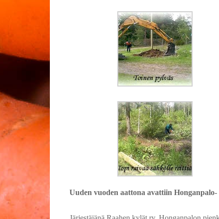
Uuden vuoden aattona avattiin Honganpalo- Tar
Järjestäjänä Raahen kylät ry, Honganpalon pienki