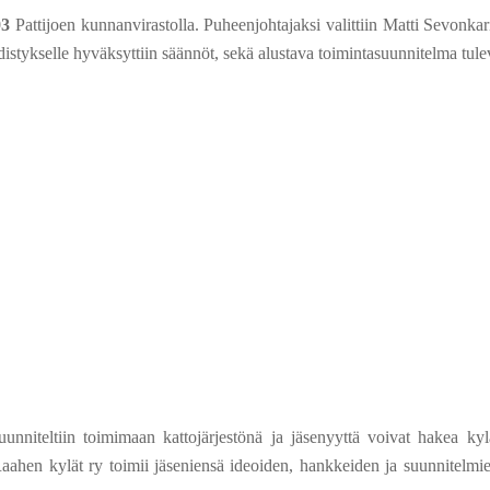
03
Pattijoen kunnanvirastolla. Puheenjohtajaksi valittiin Matti Sevonk
distykselle hyväksyttiin säännöt, sekä alustava toimintasuunnitelma tule
uunniteltiin toimimaan kattojärjestönä ja jäsenyyttä voivat hakea ky
ahen kylät ry toimii jäseniensä ideoiden, hankkeiden ja suunnitelmie