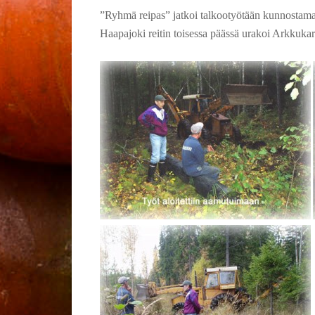
”Ryhmä reipas” jatkoi talkootyötään kunnostamall
Haapajoki reitin toisessa päässä urakoi Arkku