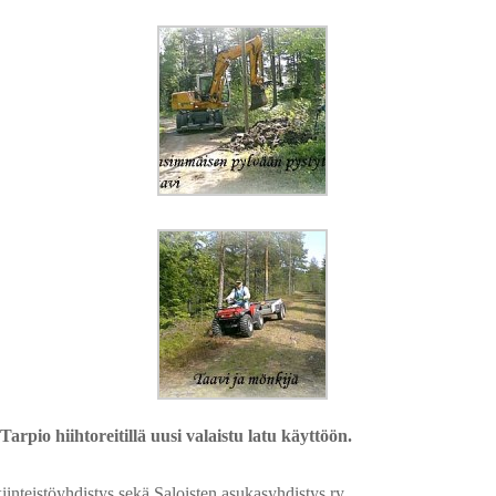
pio hiihtoreitillä uusi valaistu latu käyttöön.
inteistöyhdistys sekä Saloisten asukasyhdistys ry.