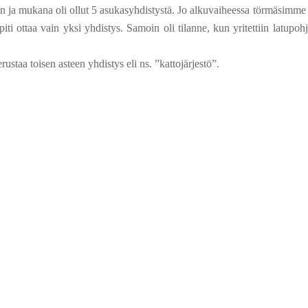
an ja mukana oli ollut 5 asukasyhdistystä. Jo alkuvaiheessa törmäsimme 
iti ottaa vain yksi yhdistys. Samoin oli tilanne, kun yritettiin latupoh
rustaa toisen asteen yhdistys eli ns. ”kattojärjestö”.