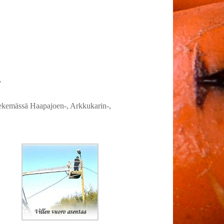
.
a tekemässä Haapajoen-, Arkkukarin-,