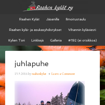
Raahen Kylät
Jäsenille
Ilmoitustaulu
Raahen kylä- ja asukasyhdistykset
Vihannin kyläviesti
Kylien Tori
Linkkejä
Galleria
#192 (ei otsikkoa)
juhlapuhe
15.9.2016
by
raahenkylat
Leave a Comment