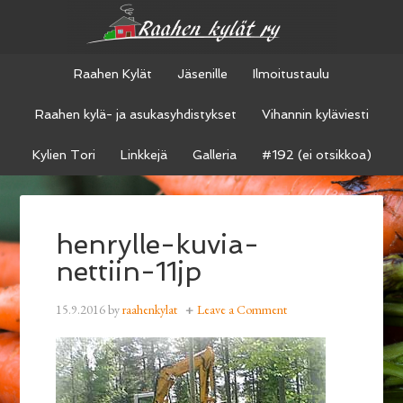
Raahen Kylät
Jäsenille
Ilmoitustaulu
Raahen kylä- ja asukasyhdistykset
Vihannin kyläviesti
Kylien Tori
Linkkejä
Galleria
#192 (ei otsikkoa)
henrylle-kuvia-
nettiin-11jp
15.9.2016
by
raahenkylat
Leave a Comment