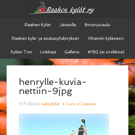
Raahen Kylät
Jäsenille
Ilmoitustaulu
Raahen kylä- ja asukasyhdistykset
Vihannin kyläviesti
Kylien Tori
Linkkejä
Galleria
#192 (ei otsikkoa)
henrylle-kuvia-
nettiin-9jpg
15.9.2016
by
raahenkylat
Leave a Comment