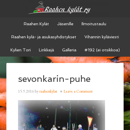
Raahen Kylät
Jäsenille
Ilmoitustaulu
Raahen kylä- ja asukasyhdistykset
Vihannin kyläviesti
Kylien Tori
Linkkejä
Galleria
#192 (ei otsikkoa)
sevonkarin-puhe
15.9.2016
by
raahenkylat
Leave a Comment