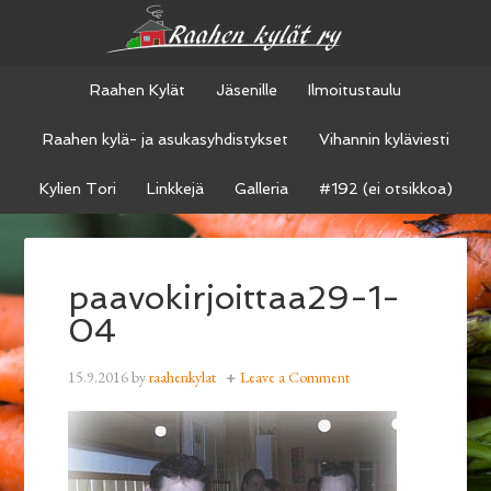
Raahen Kylät
Jäsenille
Ilmoitustaulu
Raahen kylä- ja asukasyhdistykset
Vihannin kyläviesti
Kylien Tori
Linkkejä
Galleria
#192 (ei otsikkoa)
paavokirjoittaa29-1-
04
15.9.2016
by
raahenkylat
Leave a Comment