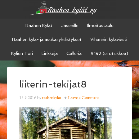
Raahen Kylät
Jäsenille
Ilmoitustaulu
Raahen kylä- ja asukasyhdistykset
Vihannin kyläviesti
Kylien Tori
Linkkejä
Galleria
#192 (ei otsikkoa)
liiterin-tekijat8
15.9.2016
by
raahenkylat
Leave a Comment