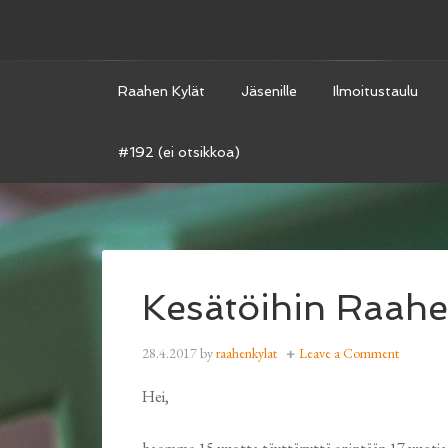
Raahen Kylät
Jäsenille
Ilmoitustaulu
#192 (ei otsikkoa)
Kesätöihin Raahen
28.4.2017
by
raahenkylat
Leave a Comment
Hei,