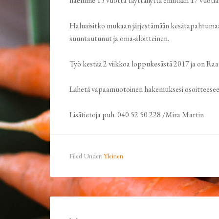
haemme 15 vuotta täyttänyttä enintään 17 vuotias
Haluaisitko mukaan järjestämään kesätapahtumaa 
suuntautunut ja oma-aloitteinen.
Työ kestää 2 viikkoa loppukesästä 2017 ja on R
Lähetä vapaamuotoinen hakemuksesi osoitteese
Lisätietoja puh. 040 52 50 228 /Mira Martin
Filed Under:
Yleinen