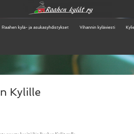
Raahen kylä- ja asukasyhdistykset
Vihannin kyläviesti
Kyli
 Kylille