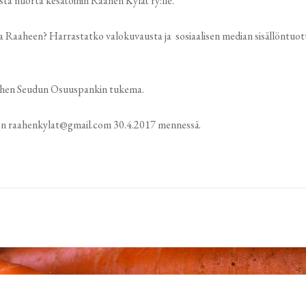
ta nuorta kesätöihin Raahen Kylät ry:lle.
Raaheen? Harrastatko valokuvausta ja sosiaalisen median sisällöntuotto
aahen Seudun Osuuspankin tukema.
en raahenkylat@gmail.com 30.4.2017 mennessä.