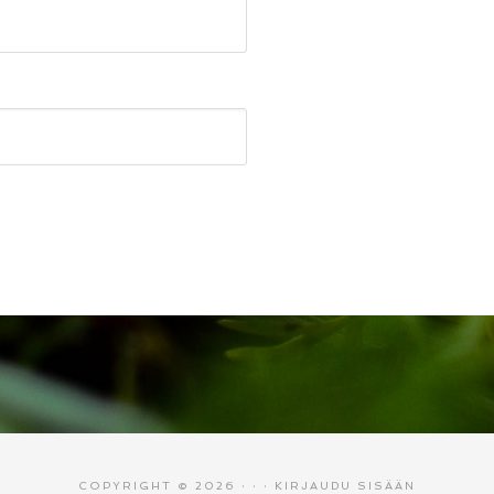
COPYRIGHT © 2026 · · ·
KIRJAUDU SISÄÄN