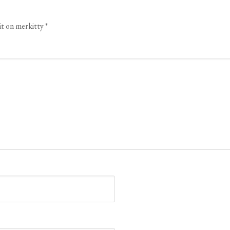
ät on merkitty
*