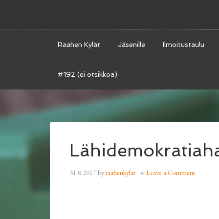
Raahen Kylät
Jäsenille
Ilmoitustaulu
#192 (ei otsikkoa)
Lähidemokratiahal
31.8.2017
by
raahenkylat
Leave a Comment