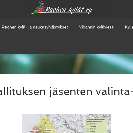
Raahen kylä- ja asukasyhdistykset
Vihannin kyläviesti
Kyli
lituksen jäsenten valinta