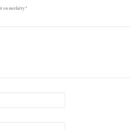
ät on merkitty
*