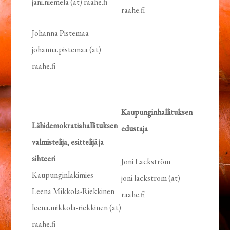
jani.niemela (at) raahe.fi
raahe.fi
Johanna Pistemaa
johanna.pistemaa (at)
raahe.fi
Kaupunginhallituksen
Lähidemokratiahallituksen
edustaja
valmistelija, esittelijä ja
sihteeri
Joni Lackström
Kaupunginlakimies
joni.lackstrom (at)
Leena Mikkola-Riekkinen
raahe.fi
leena.mikkola-riekkinen (at)
raahe.fi