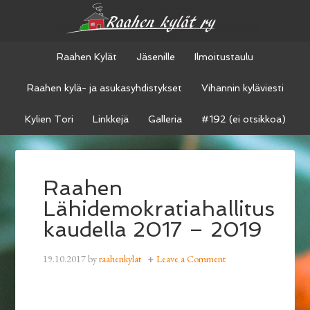
Raahen Kylät
Jäsenille
Ilmoitustaulu
Raahen kylä- ja asukasyhdistykset
Vihannin kyläviesti
Kylien Tori
Linkkejä
Galleria
#192 (ei otsikkoa)
Raahen
Lähidemokratiahallitus
kaudella 2017 – 2019
19.10.2017
by
raahenkylat
Leave a Comment