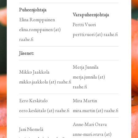
Puheenjohtaja
Varapuheenjohtaja
Elina Romppainen
Pertti Vuori
elina.romppainen (at)
pertti.vuori (at) raahe.fi
raahe.fi
Jäsenet:
Merja Junnila
Mikko Jaakkola
merja.junnila (at)
mikko.jaakkola (at) raahe.fi
raahe.fi
Eero Keskitalo
Mira Martin
eero.keskitalo (at) raahe.fi
mira.martin (at) raahe.fi
Anne-Mari Orava
Jani Niemelä
anne-mari.orava (at)